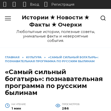
Вход
Регистрация
Перейти
Истории ★ Новости ★
к
содержанию
Факты ★ Очерки
Любопытные истории, полезные советы,
уникальные факты и невероятные
события.
ГЛАВНАЯ
»
КУЛЬТУРА
»
«САМЫЙ СИЛЬНЫЙ БОГАТЫРЬ»:
ПОЗНАВАТЕЛЬНАЯ ПРОГРАММА ПО РУССКИМ БЫЛИНАМ
«Самый сильный
богатырь»: познавательная
программа по русским
былинам
НА ЧТЕНИЕ
ПРОСМОТРОВ
1 мин
286