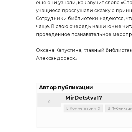
еще они узнали, как звучит слово «Сп
учащиеся прослушали сказку о принце
Сотрудники библиотеки надеются, что
чаще. В свою очередь наши юные чита
проведенное познавательное меропр
Оксана Капустина, главный библиоте
Александровск»
Автор публикации
MirDetstva17
0
Комментарии: 0
Публикаци