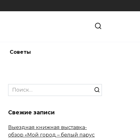
и
Советы
Search
for:
Свежие записи
Выездная книжная выставка-
обзор «Мой город – белый парус