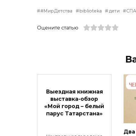
#МирДетства
biblioteka
дети
СП
Оцените статью
В
Выездная книжная
выставка-обзор
«Мой город – белый
парус Татарстана»
Два