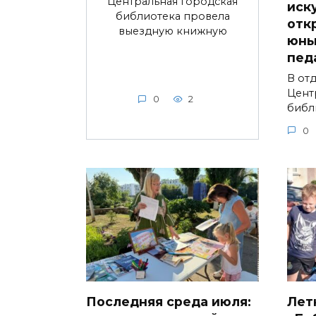
Центральная городская
иск
библиотека провела
отк
выездную книжную
юны
пед
В от
Цент
0
2
библ
0
Последняя среда июля:
Лет