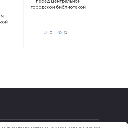
перед Центральной
городской библиотекой
ом
ской
0
15
 сайт, вы даете согласие на использование файлов