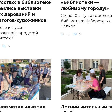
усство: в библиотеке
«Библиотеки —
рылись выставки
любимому городу!»
х дарований и
С 5 по 10 августа городск
агогов-художников
библиотеки Набережных
Челнов
деле искусств
ральной городской
0
5
иотеки
3
ний читальный зал
Летний читальный з