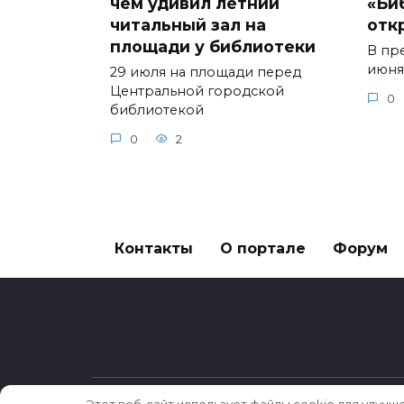
чем удивил летний
«Би
читальный зал на
отк
площади у библиотеки
В пр
июня
29 июля на площади перед
Центральной городской
0
библиотекой
0
2
Контакты
О портале
Форум
Этот веб-сайт использует файлы cookie для улучш