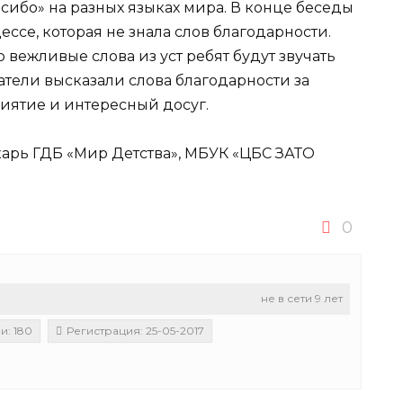
асибо» на разных языках мира. В конце беседы
ссе, которая не знала слов благодарности.
 вежливые слова из уст ребят будут звучать
тели высказали слова благодарности за
иятие и интересный досуг.
карь ГДБ «Мир Детства», МБУК «ЦБС ЗАТО
0
не в сети 9 лет
и: 180
Регистрация: 25-05-2017