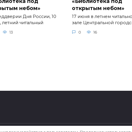
блиотека под
«Библиотека под
рытым небом»
открытым небом»
еддверии Дня России, 10
17 июня в летнем читальн
, летний читальный
зале Центральной город
13
0
16
ения взаимодействия с пользователем. Продолжая использовать