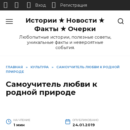
Вход
Регистрация
Перейти
Истории ★ Новости ★
к
содержанию
Факты ★ Очерки
Любопытные истории, полезные советы,
уникальные факты и невероятные
события.
ГЛАВНАЯ
»
КУЛЬТУРА
»
САМОУЧИТЕЛЬ ЛЮБВИ К РОДНОЙ
ПРИРОДЕ
Самоучитель любви к
родной природе
НА ЧТЕНИЕ
ОПУБЛИКОВАНО
1 мин
24.01.2019