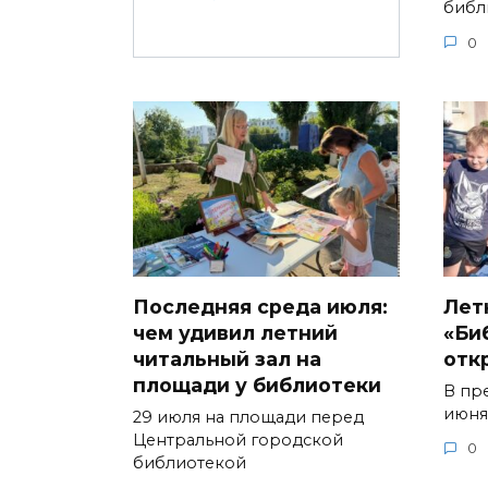
библ
0
Последняя среда июля:
Лет
чем удивил летний
«Би
читальный зал на
отк
площади у библиотеки
В пр
июня
29 июля на площади перед
Центральной городской
0
библиотекой