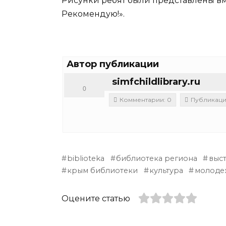
Рисунки ребят были представлены вм
Рекомендую!».
Автор публикации
simfchildlibrary.ru
0
Комментарии: 0
Публикации
biblioteka
библиотека региона
выс
крым библиотеки
культура
молоде
Оцените статью