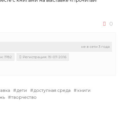
есте с книгами на выставке «Прочитай!
0
не в сети 3 года
: 1782
Регистрация: 19-07-2016
тавка
дети
доступная среда
книги
жь
творчество