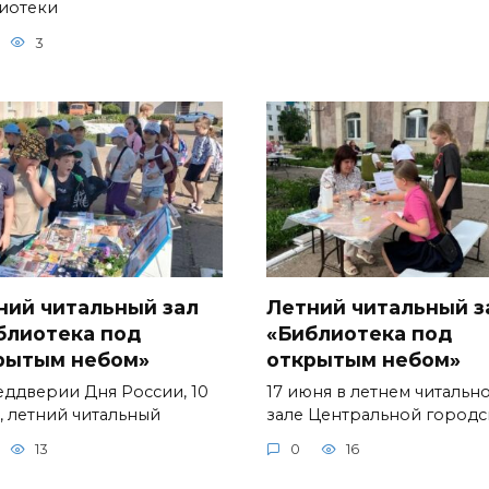
иотеки
3
ний читальный зал
Летний читальный з
блиотека под
«Библиотека под
рытым небом»
открытым небом»
еддверии Дня России, 10
17 июня в летнем читальн
, летний читальный
зале Центральной город
13
0
16