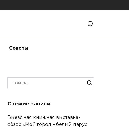
и
Советы
Search
for:
Свежие записи
Выездная книжная выставка-
обзор «Мой город – белый парус