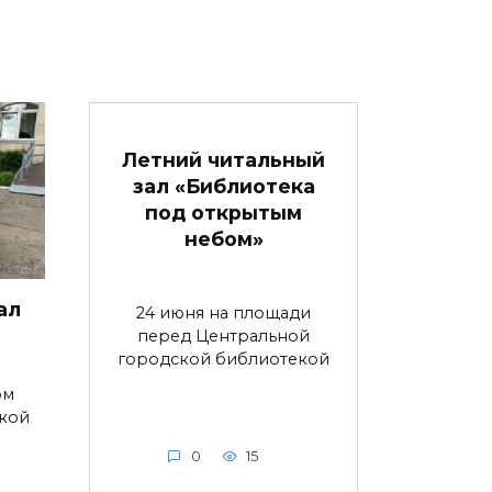
Летний читальный
зал «Библиотека
под открытым
небом»
ал
24 июня на площади
перед Центральной
городской библиотекой
ом
ской
0
15