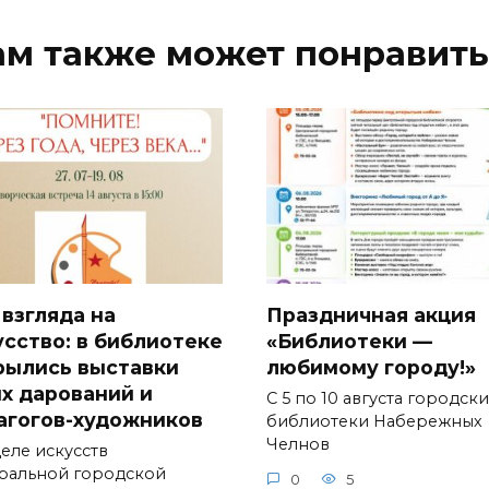
ам также может понравить
 взгляда на
Праздничная акция
усство: в библиотеке
«Библиотеки —
рылись выставки
любимому городу!»
х дарований и
С 5 по 10 августа городск
агогов-художников
библиотеки Набережных
Челнов
деле искусств
ральной городской
0
5