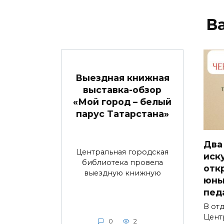
В
Выездная книжная
выставка-обзор
«Мой город – белый
парус Татарстана»
Два
Центральная городская
иск
библиотека провела
отк
выездную книжную
юны
пед
В от
Цент
0
2