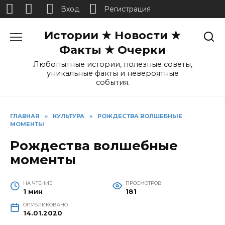
Вход
Регистрация
Перейти
Истории ★ Новости ★
к
содержанию
Факты ★ Очерки
Любопытные истории, полезные советы,
уникальные факты и невероятные
события.
ГЛАВНАЯ
»
КУЛЬТУРА
»
РОЖДЕСТВА ВОЛШЕБНЫЕ
МОМЕНТЫ
Рождества волшебные
моменты
НА ЧТЕНИЕ
ПРОСМОТРОВ
1 мин
181
ОПУБЛИКОВАНО
14.01.2020