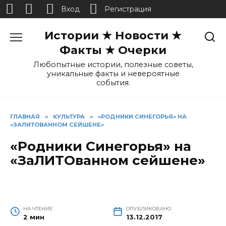
Вход
Регистрация
Перейти
Истории ★ Новости ★
к
содержанию
Факты ★ Очерки
Любопытные истории, полезные советы,
уникальные факты и невероятные
события.
ГЛАВНАЯ
»
КУЛЬТУРА
»
«РОДНИКИ СИНЕГОРЬЯ» НА
«ЗАЛИТОВАННОМ СЕЙШЕНЕ»
«Родники Синегорья» на
«ЗаЛИТОванном сейшене»
НА ЧТЕНИЕ
ОПУБЛИКОВАНО
2 мин
13.12.2017