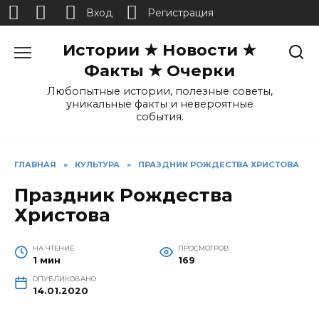
Вход
Регистрация
Перейти
Истории ★ Новости ★
к
содержанию
Факты ★ Очерки
Любопытные истории, полезные советы,
уникальные факты и невероятные
события.
ГЛАВНАЯ
»
КУЛЬТУРА
»
ПРАЗДНИК РОЖДЕСТВА ХРИСТОВА
Праздник Рождества
Христова
НА ЧТЕНИЕ
ПРОСМОТРОВ
1 мин
169
ОПУБЛИКОВАНО
14.01.2020