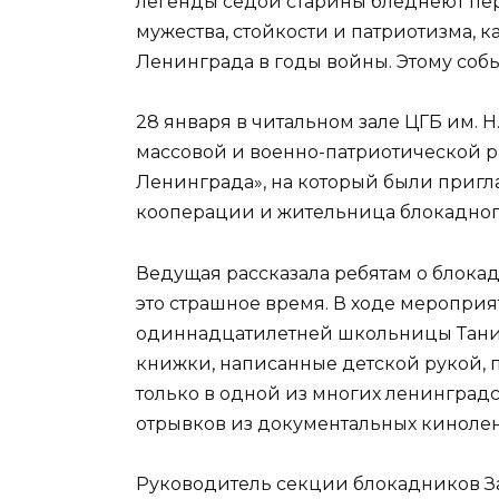
легенды седой старины бледнеют пе
мужества, стойкости и патриотизма, 
Ленинграда в годы войны. Этому событ
28 января в читальном зале ЦГБ им. Н
массовой и военно-патриотической р
Ленинграда», на который были пригл
кооперации и жительница блокадного
Ведущая рассказала ребятам о блокаде
это страшное время. В ходе меропри
одиннадцатилетней школьницы Тани 
книжки, написанные детской рукой, 
только в одной из многих ленинградс
отрывков из документальных кинолен
Руководитель секции блокадников Зап