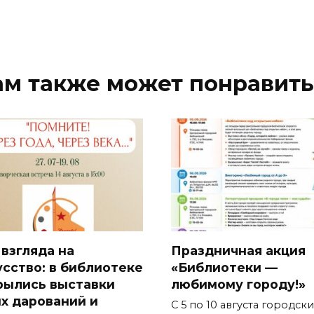
ам также может понравить
 взгляда на
Праздничная акция
усство: в библиотеке
«Библиотеки —
рылись выставки
любимому городу!»
х дарований и
С 5 по 10 августа городск