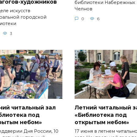
агогов-художников
библиотеки Набережных
Челнов
деле искусств
ральной городской
0
6
иотеки
3
ний читальный зал
Летний читальный з
блиотека под
«Библиотека под
рытым небом»
открытым небом»
еддверии Дня России, 10
17 июня в летнем читальн