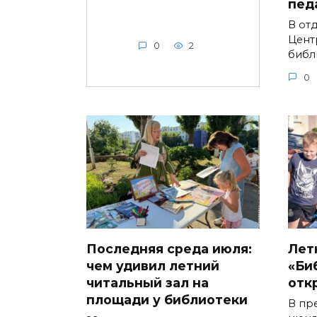
пед
В от
Цент
0
2
библ
0
Последняя среда июля:
Лет
чем удивил летний
«Би
читальный зал на
отк
площади у библиотеки
В пр