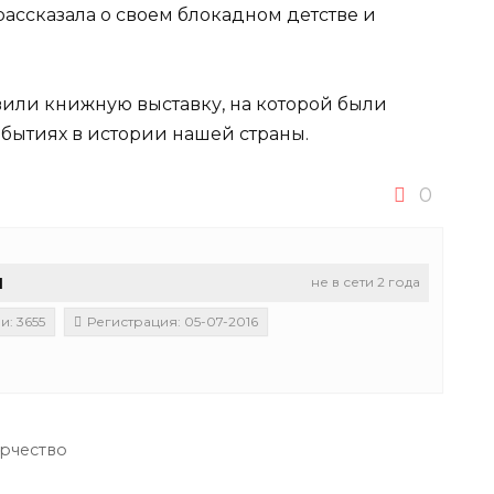
ссказала о своем блокадном детстве и
вили книжную выставку, на которой были
обытиях в истории нашей страны.
0
u
не в сети 2 года
: 3655
Регистрация: 05-07-2016
рчество