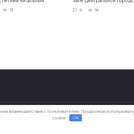
, летний читальный
зале Центральной город
13
0
16
ения взаимодействия с пользователем. Продолжая использовать
ерки
cookie.
OK