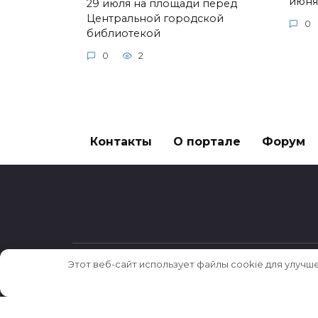
июня
29 июля на площади перед
Центральной городской
0
библиотекой
0
2
Контакты
О портале
Форум
Этот веб-сайт использует файлы cookie для улучш
© 2026 Истории ★ Новости ★ Факты ★ Оч