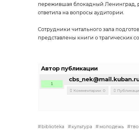
пережившая блокадный Ленинград, ра
ответила на вопросы аудитории.
Сотрудники читального зала подгото
представлены книги о трагических с
Автор публикации
cbs_nek@mail.kuban.r
1
Комментарии: 0
Публикации
biblioteka
культура
молодежь
тво