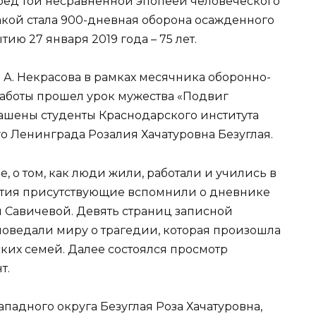
ред той несравненной эпопеей человеческого
какой стала 900-дневная оборона осажденного
ию 27 января 2019 года – 75 лет.
. А. Некрасова в рамках месячника оборонно-
аботы прошел урок мужества «Подвиг
ашены студенты Краснодарского института
 Ленинграда Розалия Хачатуровна Безуглая.
, о том, как люди жили, работали и учились в
ятия присутствующие вспомнили о дневнике
Савичевой. Девять страниц записной
поведали миру о трагедии, которая произошла
ких семей. Далее состоялся просмотр
т.
адного округа Безуглая Роза Хачатуровна,