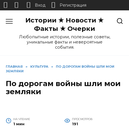
Вход
Регистрация
Перейти
Истории ★ Новости ★
к
содержанию
Факты ★ Очерки
Любопытные истории, полезные советы,
уникальные факты и невероятные
события.
ГЛАВНАЯ
»
КУЛЬТУРА
»
ПО ДОРОГАМ ВОЙНЫ ШЛИ МОИ
ЗЕМЛЯКИ
По дорогам войны шли мои
земляки
НА ЧТЕНИЕ
ПРОСМОТРОВ
1 мин
191