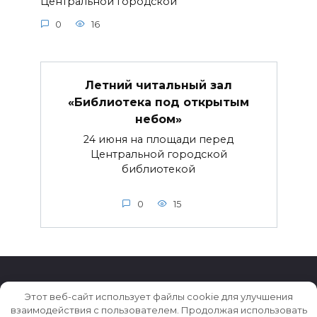
Центральной городской
0
16
Летний читальный зал
«Библиотека под открытым
небом»
24 июня на площади перед
Центральной городской
библиотекой
0
15
Этот веб-сайт использует файлы cookie для улучшения
взаимодействия с пользователем. Продолжая использовать
© 2026 Истории ★ Новости ★ Факты ★ Очерки