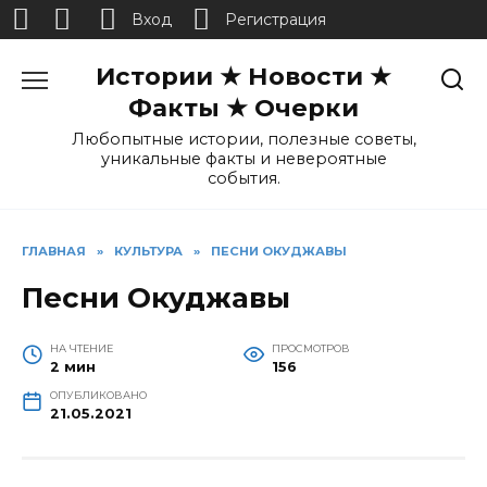
Вход
Регистрация
Перейти
Истории ★ Новости ★
к
содержанию
Факты ★ Очерки
Любопытные истории, полезные советы,
уникальные факты и невероятные
события.
ГЛАВНАЯ
»
КУЛЬТУРА
»
ПЕСНИ ОКУДЖАВЫ
Песни Окуджавы
НА ЧТЕНИЕ
ПРОСМОТРОВ
2 мин
156
ОПУБЛИКОВАНО
21.05.2021