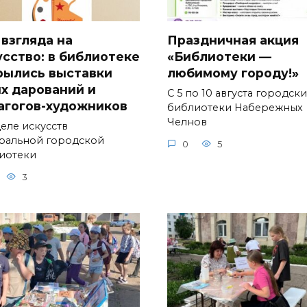
 взгляда на
Праздничная акция
усство: в библиотеке
«Библиотеки —
рылись выставки
любимому городу!»
х дарований и
С 5 по 10 августа городск
агогов-художников
библиотеки Набережных
Челнов
деле искусств
ральной городской
0
5
иотеки
3