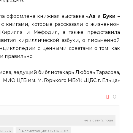
ла оформлена книжная выставка
«Аз и Буки –
с книгами, которые рассказали о жизненном
 Кирилла и Мефодия, а также представила
звития кириллической азбуки, о письменной
энциклопедии с ценными советами о том, как
 и правильно.
ова, ведущий библиотекарь Любовь Тарасова,
МИО ЦГБ им. М. Горького МБУК «ЦБС г. Ельца»
0
не в сети 2 года
и: 226
Регистрация: 05-06-2017