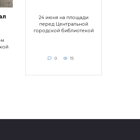
ал
24 июня на площади
перед Центральной
городской библиотекой
ом
ской
0
15