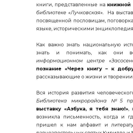
книги, представленные на
книжной 
библиотеке «Лучковская».
На выставк
посвященной пословицам, поговорка
языке, историческими энциклопеди
Как важно знать национальную исто
знать и понимать, как они во
информационном центре «Засосен
познание «Через книгу – к добр
рассказывающие о жизни и творении
Вся история развития человеческог
Библиотека микрорайона №5
пре
выставку «Азбука, я тебя знаю!»
,
возникла письменность, когда и гд
пришел к нам алфавит и литератур
равноапостольных святых Кирилле и