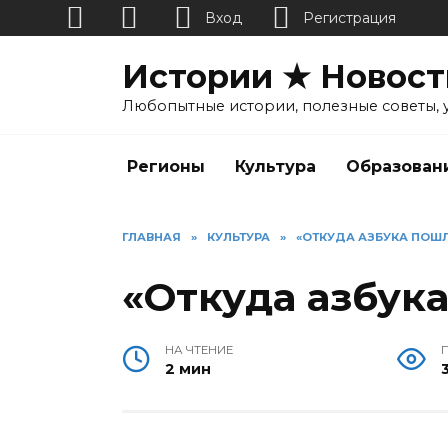
Вход
Регистрация
Перейти
Истории ★ Новост
к
содержанию
Любопытные истории, полезные советы, 
Регионы
Культура
Образован
ГЛАВНАЯ
»
КУЛЬТУРА
»
«ОТКУДА АЗБУКА ПОШ
«Откуда азбук
НА ЧТЕНИЕ
2 мин