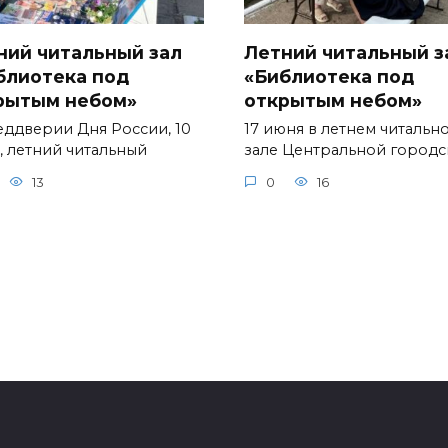
ний читальный зал
Летний читальный з
блиотека под
«Библиотека под
рытым небом»
открытым небом»
еддверии Дня России, 10
17 июня в летнем читальн
, летний читальный
зале Центральной город
13
0
16