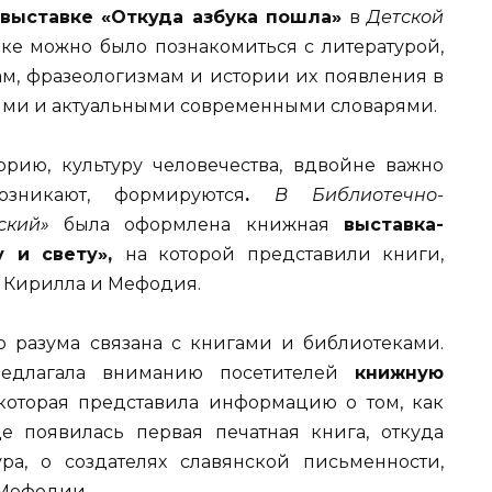
выставке «Откуда азбука пошла»
в
Детской
е можно было познакомиться с литературой,
м, фразеологизмам и истории их появления в
ями и актуальными современными словарями.
рию, культуру человечества, вдвойне важно
зникают, формируются
.
В Библиотечно-
ский»
была оформлена книжная
выставка-
у и свету»,
на которой представили книги,
 Кирилла и Мефодия.
о разума связана с книгами и библиотеками.
длагала вниманию посетителей
книжную
 которая представила информацию о том, как
е появилась первая печатная книга, откуда
а, о создателях славянской письменности,
 Мефодии.