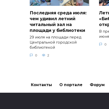
Последняя среда июля:
Лет
чем удивил летний
«Би
читальный зал на
отк
площади у библиотеки
В пр
июня
29 июля на площади перед
Центральной городской
0
библиотекой
0
2
Контакты
О портале
Форум