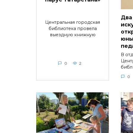
Два
Центральная городская
иск
библиотека провела
отк
выездную книжную
юны
пед
В от
Цент
0
2
библ
0