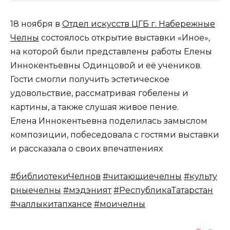
18 ноября в
Отдел искусств ЦГБ г. Набережные
Челны
состоялось открытие выставки «Иное»,
на которой были представлены работы Елены
Иннокентьевны Одинцовой и её учеников.
Гости смогли получить эстетическое
удовольствие, рассматривая гобелены и
картины, а также слушая живое пение.
Елена Иннокентьевна поделилась замыслом
композиции, побеседовала с гостями выставки
и рассказала о своих впечатлениях
#библиотекиЧелнов
#читающиечелны
#культу
рныечелны
#мэдэният
#РеспубликаТатарстан
#чаллыкитапханәсе
#моичелны