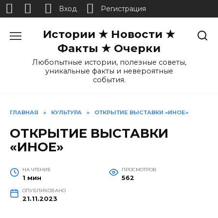
Вход
Регистрация
Перейти
Истории ★ Новости ★
к
содержанию
Факты ★ Очерки
Любопытные истории, полезные советы,
уникальные факты и невероятные
события.
ГЛАВНАЯ
»
КУЛЬТУРА
»
ОТКРЫТИЕ ВЫСТАВКИ «ИНОЕ»
ОТКРЫТИЕ ВЫСТАВКИ
«ИНОЕ»
НА ЧТЕНИЕ
ПРОСМОТРОВ
1 мин
562
ОПУБЛИКОВАНО
21.11.2023