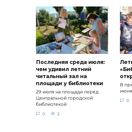
Последняя среда июля:
Лет
чем удивил летний
«Би
читальный зал на
отк
площади у библиотеки
В пр
июня
29 июля на площади перед
Центральной городской
0
библиотекой
0
2