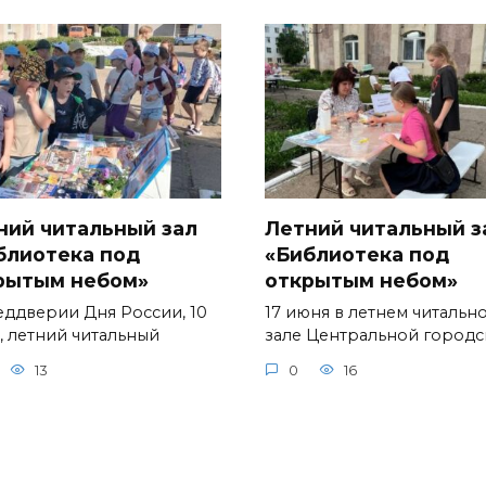
ний читальный зал
Летний читальный з
блиотека под
«Библиотека под
рытым небом»
открытым небом»
еддверии Дня России, 10
17 июня в летнем читальн
, летний читальный
зале Центральной город
13
0
16