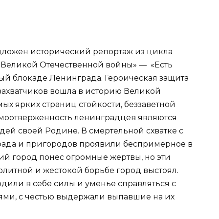
ложен исторический репортаж из цикла
 Великой Отечественной войны» — «Есть
ный блокаде Ленинграда. Героическая защита
захватчиков вошла в историю Великой
мых ярких страниц стойкости, беззаветной
самоотверженность ленинградцев являются
ей своей Родине. В смертельной схватке с
ада и пригородов проявили беспримерное в
ий город понес огромные жертвы, но эти
олитной и жестокой борьбе город выстоял.
дили в себе силы и уменье справляться с
ми, с честью выдержали выпавшие на их