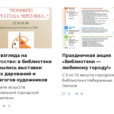
 взгляда на
Праздничная акция
усство: в библиотеке
«Библиотеки —
рылись выставки
любимому городу!»
х дарований и
С 5 по 10 августа городск
агогов-художников
библиотеки Набережных
Челнов
деле искусств
ральной городской
0
6
иотеки
3