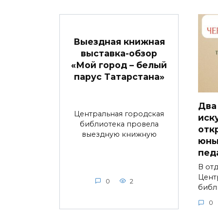
Выездная книжная
выставка-обзор
«Мой город – белый
парус Татарстана»
Два
Центральная городская
иск
библиотека провела
отк
выездную книжную
юны
пед
В от
Цент
0
2
библ
0