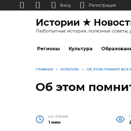
Вход
Регистрация
Перейти
Истории ★ Новост
к
содержанию
Любопытные истории, полезные советы, 
Регионы
Культура
Образован
ГЛАВНАЯ
»
КУЛЬТУРА
»
ОБ ЭТОМ ПОМНИТ ВСЯ
Об этом помни
НА ЧТЕНИЕ
1 мин