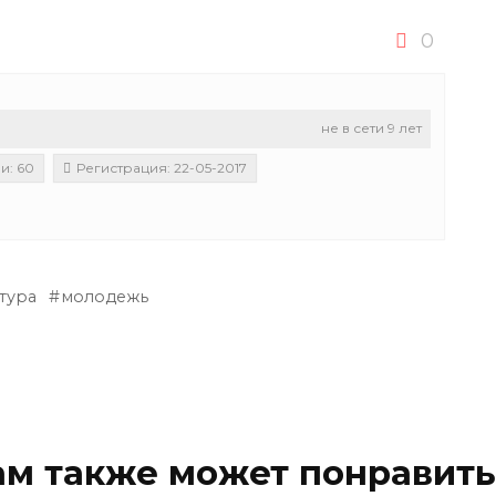
0
не в сети 9 лет
и: 60
Регистрация: 22-05-2017
тура
молодежь
ам также может понравить