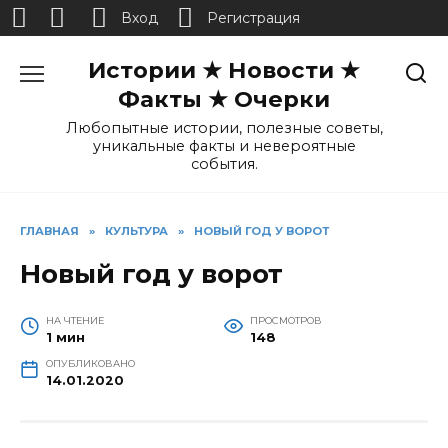
Вход
Регистрация
Перейти
Истории ★ Новости ★
к
содержанию
Факты ★ Очерки
Любопытные истории, полезные советы,
уникальные факты и невероятные
события.
ГЛАВНАЯ
»
КУЛЬТУРА
»
НОВЫЙ ГОД У ВОРОТ
Новый год у ворот
НА ЧТЕНИЕ
ПРОСМОТРОВ
1 мин
148
ОПУБЛИКОВАНО
14.01.2020