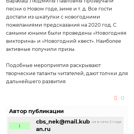
Барабаш Людмилы Павловны прозвучали
песни о Новом годе, зиме и т. д. Все гости
достали из шкатулки с новогодними
пожеланиями предсказания на 2020 год. С
самыми юными были проведены «Новогодняя
викторина» и «Новогодний квест». Наиболее
активные получили призы.
Подобные мероприятия раскрывают
творческие таланты читателей, дают толчки для
дальнейшего развития
0
Автор публикации
cbs_nek@mail.kub
не в сети 2 года
1
an.ru