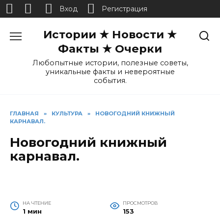
Вход
Регистрация
Перейти
Истории ★ Новости ★
к
содержанию
Факты ★ Очерки
Любопытные истории, полезные советы,
уникальные факты и невероятные
события.
ГЛАВНАЯ
»
КУЛЬТУРА
»
НОВОГОДНИЙ КНИЖНЫЙ
КАРНАВАЛ.
Новогодний книжный
карнавал.
НА ЧТЕНИЕ
ПРОСМОТРОВ
1 мин
153