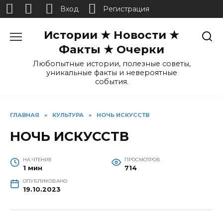
Вход
Регистрация
Перейти
Истории ★ Новости ★
к
содержанию
Факты ★ Очерки
Любопытные истории, полезные советы,
уникальные факты и невероятные
события.
ГЛАВНАЯ
»
КУЛЬТУРА
»
НОЧЬ ИСКУССТВ
НОЧЬ ИСКУССТВ
НА ЧТЕНИЕ
ПРОСМОТРОВ
1 мин
714
ОПУБЛИКОВАНО
19.10.2023