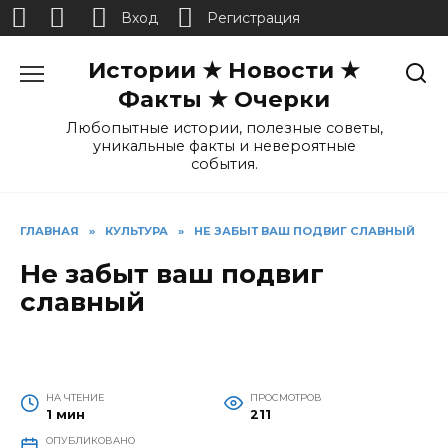
Вход
Регистрация
Перейти
Истории ★ Новости ★
к
содержанию
Факты ★ Очерки
Любопытные истории, полезные советы,
уникальные факты и невероятные
события.
ГЛАВНАЯ
»
КУЛЬТУРА
»
НЕ ЗАБЫТ ВАШ ПОДВИГ СЛАВНЫЙ
Не забыт ваш подвиг
славный
НА ЧТЕНИЕ
ПРОСМОТРОВ
1 мин
211
ОПУБЛИКОВАНО