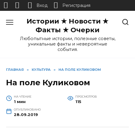
Вход
Регистрация
Перейти
Истории ★ Новости ★
к
содержанию
Факты ★ Очерки
Любопытные истории, полезные советы,
уникальные факты и невероятные
события.
ГЛАВНАЯ
»
КУЛЬТУРА
»
НА ПОЛЕ КУЛИКОВОМ
На поле Куликовом
НА ЧТЕНИЕ
ПРОСМОТРОВ
1 мин
115
ОПУБЛИКОВАНО
28.09.2019