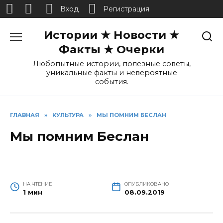
Вход
Регистрация
Перейти
Истории ★ Новости ★
к
содержанию
Факты ★ Очерки
Любопытные истории, полезные советы,
уникальные факты и невероятные
события.
ГЛАВНАЯ
»
КУЛЬТУРА
»
МЫ ПОМНИМ БЕСЛАН
Мы помним Беслан
НА ЧТЕНИЕ
ОПУБЛИКОВАНО
1 мин
08.09.2019