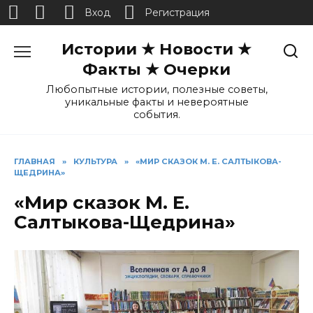
Вход
Регистрация
Перейти
Истории ★ Новости ★
к
содержанию
Факты ★ Очерки
Любопытные истории, полезные советы,
уникальные факты и невероятные
события.
ГЛАВНАЯ
»
КУЛЬТУРА
»
«МИР СКАЗОК М. Е. САЛТЫКОВА-
ЩЕДРИНА»
«Мир сказок М. Е.
Салтыкова-Щедрина»