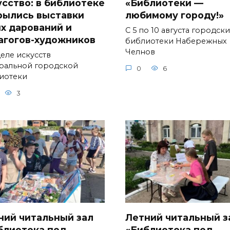
усство: в библиотеке
«Библиотеки —
рылись выставки
любимому городу!»
х дарований и
С 5 по 10 августа городск
агогов-художников
библиотеки Набережных
Челнов
деле искусств
ральной городской
0
6
иотеки
3
ний читальный зал
Летний читальный з
блиотека под
«Библиотека под