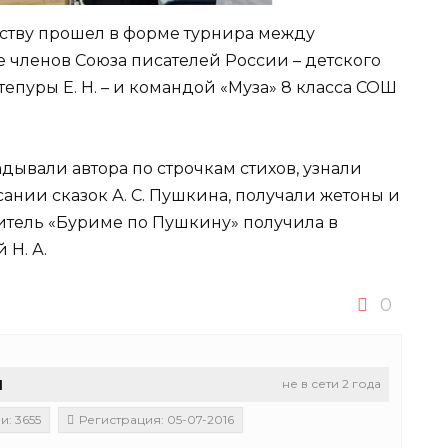
еству прошел в форме турнира между
е членов Союза писателей России – детского
тепуры Е. Н. – и командой «Муза» 8 класса СОШ
дывали автора по строчкам стихов, узнали
нии сказок А. С. Пушкина, получали жетоны и
дитель «Буриме по Пушкину» получила в
 Н. А.
0
u
не в сети 2 года
: 3655
Регистрация: 05-07-2016