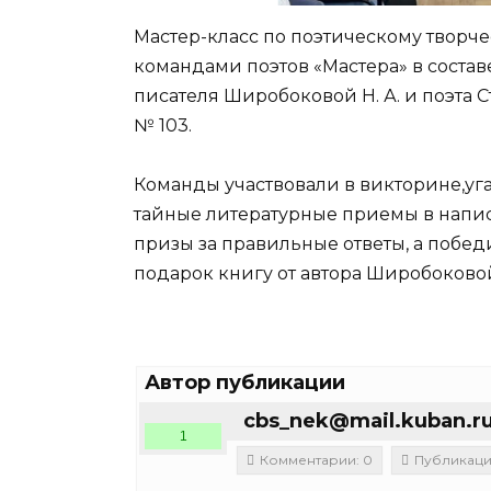
Мастер-класс по поэтическому творч
командами поэтов «Мастера» в состав
писателя Широбоковой Н. А. и поэта С
№ 103.
Команды участвовали в викторине,уга
тайные литературные приемы в написа
призы за правильные ответы, а побе
подарок книгу от автора Широбоковой
Автор публикации
cbs_nek@mail.kuban.r
1
Комментарии: 0
Публикации