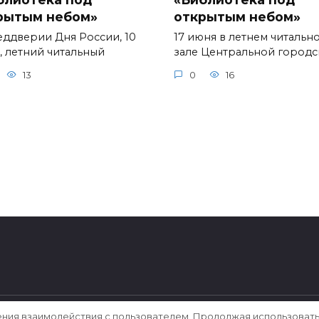
рытым небом»
открытым небом»
еддверии Дня России, 10
17 июня в летнем читальн
, летний читальный
зале Центральной город
13
0
16
ения взаимодействия с пользователем. Продолжая использовать