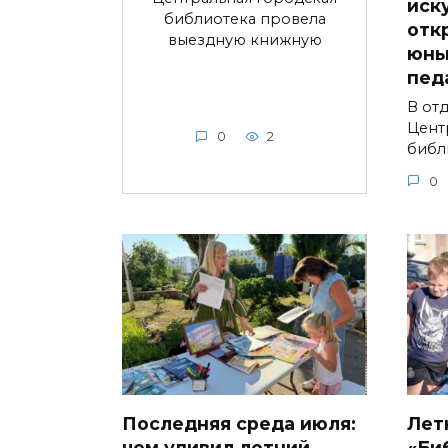
иск
библиотека провела
отк
выездную книжную
юны
пед
В от
Цент
0
2
библ
0
Последняя среда июля:
Лет
чем удивил летний
«Би