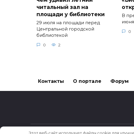
читальный зал на
отк
площади у библиотеки
В пр
июня
29 июля на площади перед
Центральной городской
0
библиотекой
0
2
Контакты
О портале
Форум
Этот веб-сайт использует файлы cookie для улучш