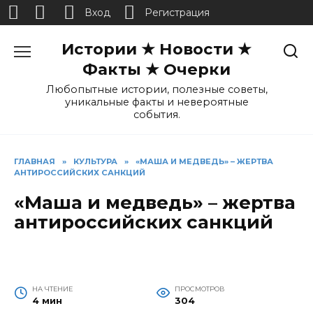
Вход
Регистрация
Перейти
Истории ★ Новости ★
к
содержанию
Факты ★ Очерки
Любопытные истории, полезные советы,
уникальные факты и невероятные
события.
ГЛАВНАЯ
»
КУЛЬТУРА
»
«МАША И МЕДВЕДЬ» – ЖЕРТВА
АНТИРОССИЙСКИХ САНКЦИЙ
«Маша и медведь» – жертва
антироссийских санкций
НА ЧТЕНИЕ
ПРОСМОТРОВ
4 мин
304