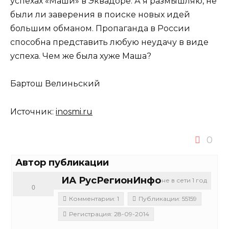
успехах «Маши» в Эквадоре. А я размышляю, не
были ли заверения в поиске новых идей
большим обманом. Пропаганда в России
способна представить любую неудачу в виде
успеха. Чем же была хуже Маша?
Бартош Велиньский
Источник:
inosmi.ru
0
Автор публикации
ИА РусРегионИнфо
не в сети 1 год
0
Комментарии: 1
Публикации: 55159
Регистрация: 28-09-2014