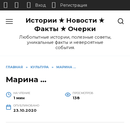
Вход
Регистрация
Перейти
Истории ★ Новости ★
к
содержанию
Факты ★ Очерки
Любопытные истории, полезные советы,
уникальные факты и невероятные
события.
ГЛАВНАЯ
»
КУЛЬТУРА
»
МАРИНА …
Марина …
НА ЧТЕНИЕ
ПРОСМОТРОВ
1 мин
138
ОПУБЛИКОВАНО
23.10.2020