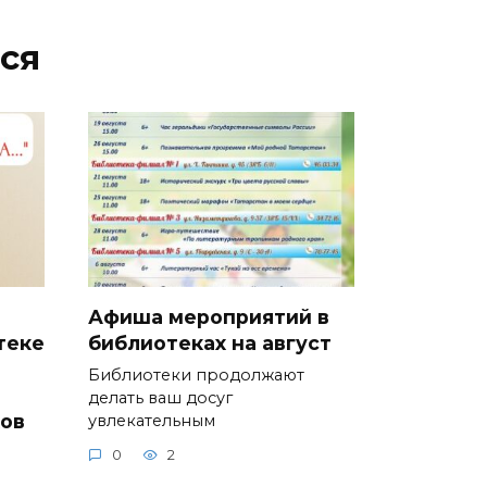
ся
Афиша мероприятий в
теке
библиотеках на август
и
Библиотеки продолжают
делать ваш досуг
ков
увлекательным
0
2