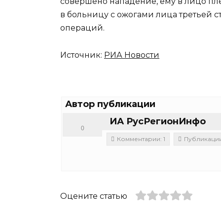
совершено нападение, ему в лицо пл
в больницу с ожогами лица третьей ст
операций.
Источник:
РИА Новости
Автор публикации
ИА РусРегионИнфо
0
Комментарии: 1
Публикации:
Оцените статью