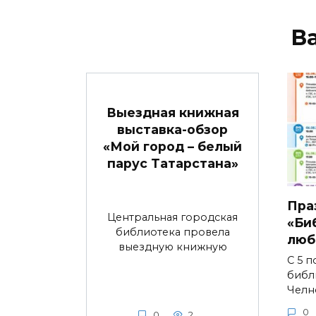
В
Выездная книжная
выставка-обзор
«Мой город – белый
парус Татарстана»
Пра
Центральная городская
«Би
библиотека провела
люб
выездную книжную
С 5 п
библ
Челн
0
0
2