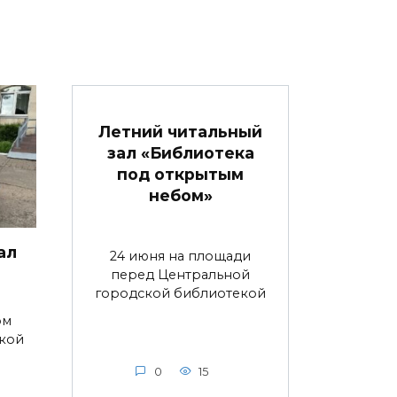
Летний читальный
зал «Библиотека
под открытым
небом»
ал
24 июня на площади
перед Центральной
городской библиотекой
ом
ской
0
15