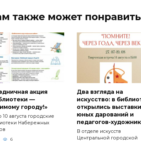
ам также может понравить
здничная акция
Два взгляда на
блиотеки —
искусство: в библио
имому городу!»
открылись выставк
юных дарований и
о 10 августа городские
педагогов-художни
иотеки Набережных
ов
В отделе искусств
Центральной городской
6