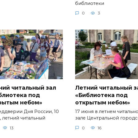
библиотеки
0
3
ний читальный зал
Летний читальный з
блиотека под
«Библиотека под
рытым небом»
открытым небом»
еддверии Дня России, 10
17 июня в летнем читальн
, летний читальный
зале Центральной город
13
0
16