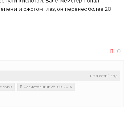
еснули кислотой. Балетмейстер попал
епени и ожогом глаз, он перенес более 20
0
не в сети 1 год
 55159
Регистрация: 28-09-2014