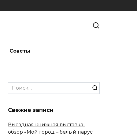
и
Советы
Search
for:
Свежие записи
Выездная книжная выставка-
обзор «Мой город – белый парус