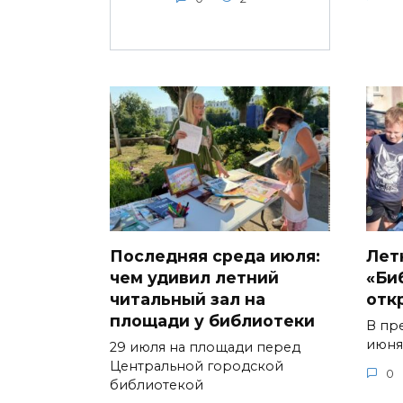
Последняя среда июля:
Лет
чем удивил летний
«Би
читальный зал на
отк
площади у библиотеки
В пр
июня
29 июля на площади перед
Центральной городской
0
библиотекой