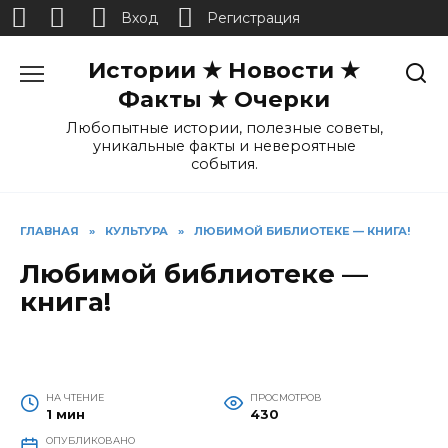
Вход
Регистрация
Перейти
Истории ★ Новости ★
к
содержанию
Факты ★ Очерки
Любопытные истории, полезные советы,
уникальные факты и невероятные
события.
ГЛАВНАЯ
»
КУЛЬТУРА
»
ЛЮБИМОЙ БИБЛИОТЕКЕ — КНИГА!
Любимой библиотеке —
книга!
НА ЧТЕНИЕ
ПРОСМОТРОВ
1 мин
430
ОПУБЛИКОВАНО