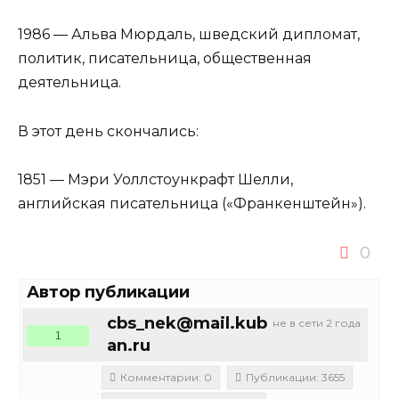
1986 — Альва Мюрдаль, шведский дипломат,
политик, писательница, общественная
деятельница.
В этот день скончались:
1851 — Мэри Уоллстоункрафт Шелли,
английская писательница («Франкенштейн»).
0
Автор публикации
cbs_nek@mail.kub
не в сети 2 года
1
an.ru
Комментарии: 0
Публикации: 3655