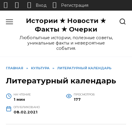
Вход
Регистрация
Перейти
Истории ★ Новости ★
к
содержанию
Факты ★ Очерки
Любопытные истории, полезные советы,
уникальные факты и невероятные
события.
ГЛАВНАЯ
»
КУЛЬТУРА
»
ЛИТЕРАТУРНЫЙ КАЛЕНДАРЬ
Литературный календарь
НА ЧТЕНИЕ
ПРОСМОТРОВ
1 мин
177
ОПУБЛИКОВАНО
08.02.2021