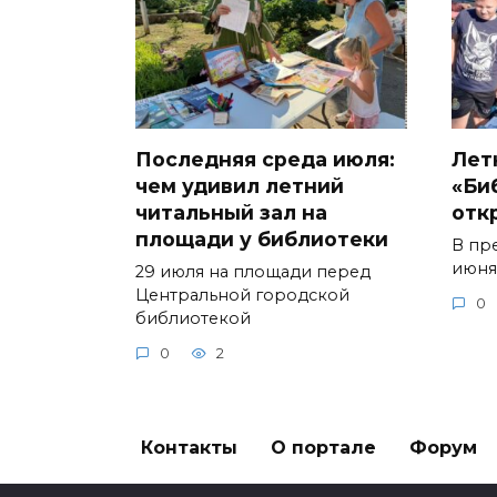
Последняя среда июля:
Лет
чем удивил летний
«Би
читальный зал на
отк
площади у библиотеки
В пр
июня
29 июля на площади перед
Центральной городской
0
библиотекой
0
2
Контакты
О портале
Форум