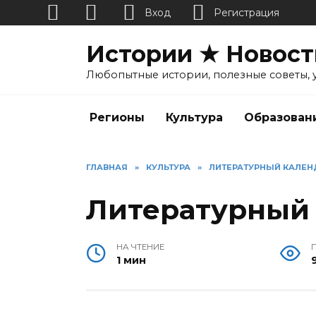
Вход
Регистрация
Перейти
Истории ★ Новост
к
содержанию
Любопытные истории, полезные советы, 
Регионы
Культура
Образован
ГЛАВНАЯ
»
КУЛЬТУРА
»
ЛИТЕРАТУРНЫЙ КАЛЕН
Литературный
НА ЧТЕНИЕ
1 мин