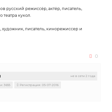
в русский режиссёр, актёр, писатель,
 театра кукол.⠀
, художник, писатель, кинорежиссер и
0
u
не в сети 2 года
: 3655
Регистрация: 05-07-2016