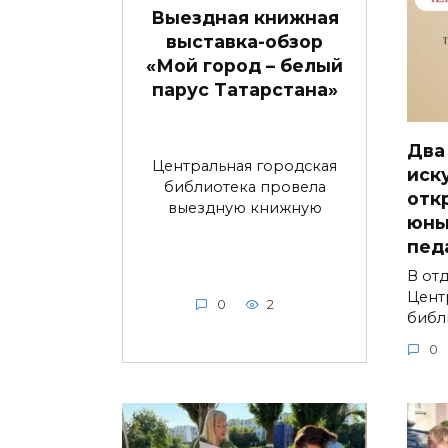
Выездная книжная
выставка-обзор
«Мой город – белый
парус Татарстана»
Два
Центральная городская
иск
библиотека провела
отк
выездную книжную
юны
пед
В от
Цент
0
2
библ
0