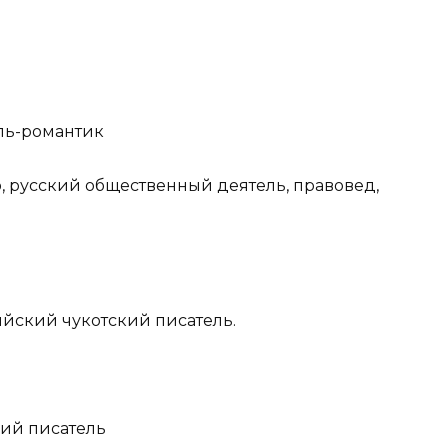
ель-романтик⠀
 русский общественный деятель, правовед,
ийский чукотский писатель.⠀
кий писатель⠀