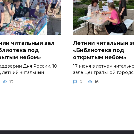
ний читальный зал
Летний читальный з
блиотека под
«Библиотека под
рытым небом»
открытым небом»
еддверии Дня России, 10
17 июня в летнем читальн
, летний читальный
зале Центральной город
13
0
16