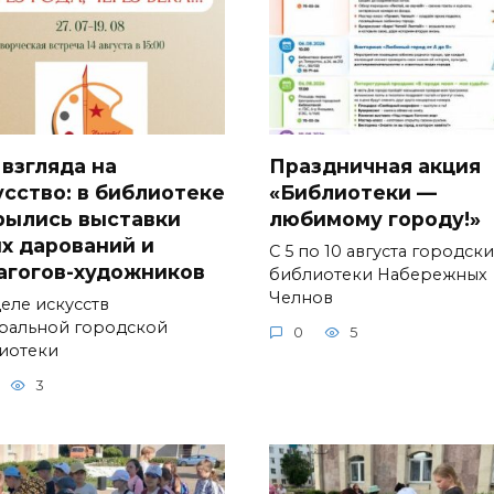
 взгляда на
Праздничная акция
усство: в библиотеке
«Библиотеки —
рылись выставки
любимому городу!»
х дарований и
С 5 по 10 августа городск
агогов-художников
библиотеки Набережных
Челнов
деле искусств
ральной городской
0
5
иотеки
3