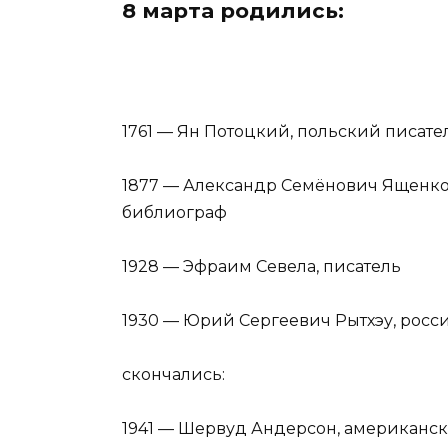
8 марта родились:
⠀
1761 — Ян Потоцкий, польский писат
⠀
1877 — Александр Семёнович Ященко,
библиограф ⠀
⠀
1928 — Эфраим Севела, писатель ⠀
⠀
1930 — Юрий Сергеевич Рытхэу, росс
⠀
скончались:⠀
⠀
1941 — Шервуд Андерсон, американс