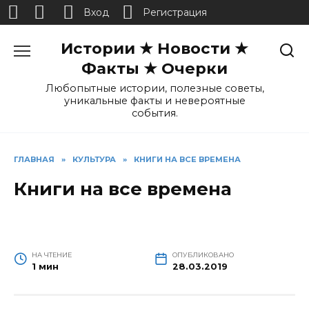
Вход
Регистрация
Перейти
Истории ★ Новости ★
к
содержанию
Факты ★ Очерки
Любопытные истории, полезные советы,
уникальные факты и невероятные
события.
ГЛАВНАЯ
»
КУЛЬТУРА
»
КНИГИ НА ВСЕ ВРЕМЕНА
Книги на все времена
НА ЧТЕНИЕ
ОПУБЛИКОВАНО
1 мин
28.03.2019