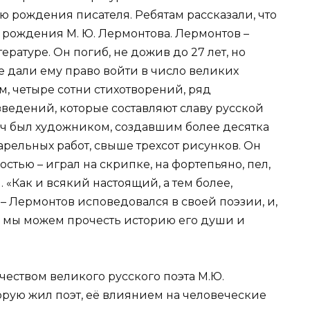
 рождения писателя. Ребятам рассказали, что
я рождения М. Ю. Лермонтова. Лермонтов –
ратуре. Он погиб, не дожив до 27 лет, но
е дали ему право войти в число великих
м, четыре сотни стихотворений, ряд
ведений, которые составляют славу русской
ич был художником, создавшим более десятка
арельных работ, свыше трехсот рисунков. Он
тью – играл на скрипке, на фортепьяно, пел,
 «Как и всякий настоящий, а тем более,
 – Лермонтов исповедовался в своей поэзии, и,
 мы можем прочесть историю его души и
еством великого русского поэта М.Ю.
торую жил поэт, её влиянием на человеческие