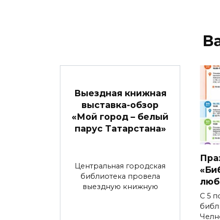
В
Выездная книжная
выставка-обзор
«Мой город – белый
парус Татарстана»
Пра
Центральная городская
«Би
библиотека провела
люб
выездную книжную
С 5 п
библ
Челн