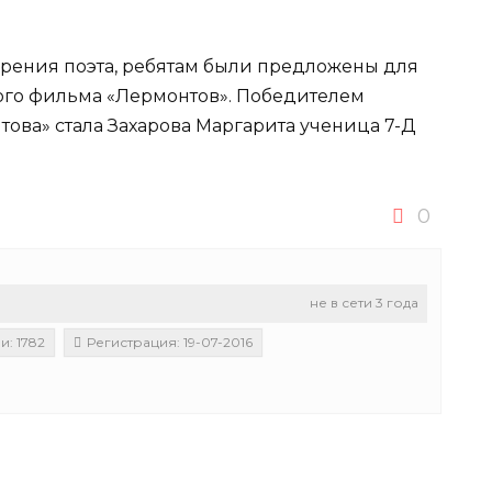
рения поэта, ребятам были предложены для
ого фильма «Лермонтов». Победителем
това» стала Захарова Маргарита ученица 7-Д
0
не в сети 3 года
: 1782
Регистрация: 19-07-2016