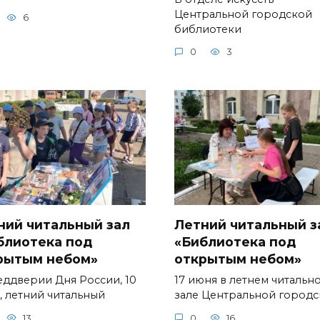
Центральной городской
6
библиотеки
0
3
ний читальный зал
Летний читальный з
блиотека под
«Библиотека под
рытым небом»
открытым небом»
еддверии Дня России, 10
17 июня в летнем читальн
, летний читальный
зале Центральной город
13
0
16