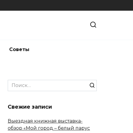
и
Советы
Search
for:
Свежие записи
Выездная книжная выставка-
обзор «Мой город – белый парус