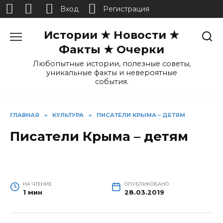
Вход
Регистрация
Перейти
Истории ★ Новости ★
к
содержанию
Факты ★ Очерки
Любопытные истории, полезные советы,
уникальные факты и невероятные
события.
ГЛАВНАЯ
»
КУЛЬТУРА
»
ПИСАТЕЛИ КРЫМА – ДЕТЯМ
Писатели Крыма – детям
НА ЧТЕНИЕ
ОПУБЛИКОВАНО
1 мин
28.03.2019