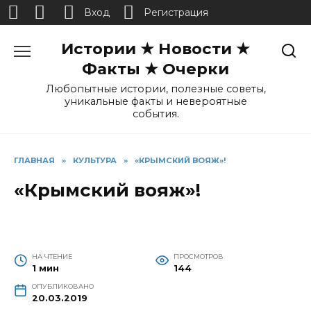
Вход
Регистрация
Перейти
Истории ★ Новости ★
к
содержанию
Факты ★ Очерки
Любопытные истории, полезные советы,
уникальные факты и невероятные
события.
ГЛАВНАЯ
»
КУЛЬТУРА
»
«КРЫМСКИЙ ВОЯЖ»!
«Крымский вояж»!
НА ЧТЕНИЕ
ПРОСМОТРОВ
1 мин
144
ОПУБЛИКОВАНО
20.03.2019