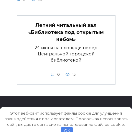
Летний читальный зал
«Библиотека под открытым
небом»
24 июня на площади перед
Центральной городской
библиотекой
0
15
Этот веб-сайт использует файлы cookie для улучшения
взаимодействия с пользователем. Продолжая использовать
© 2026 Истории ★ Новости ★ Факты ★ Очерки
сайт, вы даете согласие на использование файлов cookie.
OK