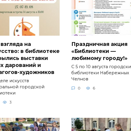
 взгляда на
Праздничная акция
усство: в библиотеке
«Библиотеки —
рылись выставки
любимому городу!»
х дарований и
С 5 по 10 августа городск
агогов-художников
библиотеки Набережных
Челнов
деле искусств
ральной городской
0
6
иотеки
3