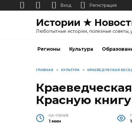
Вход
Регистрация
Перейти
Истории ★ Новост
к
содержанию
Любопытные истории, полезные советы, 
Регионы
Культура
Образован
ГЛАВНАЯ
»
КУЛЬТУРА
»
КРАЕВЕДЧЕСКАЯ БЕСЕ
Краеведческая
Красную книгу
НА ЧТЕНИЕ
1 мин