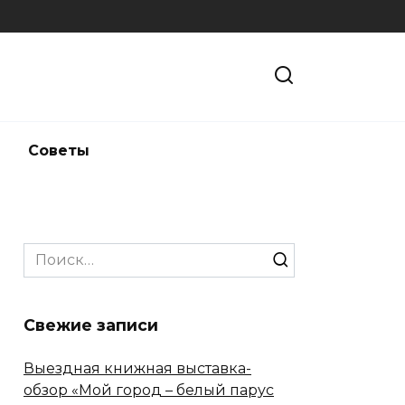
и
Советы
Search
for:
Свежие записи
Выездная книжная выставка-
обзор «Мой город – белый парус