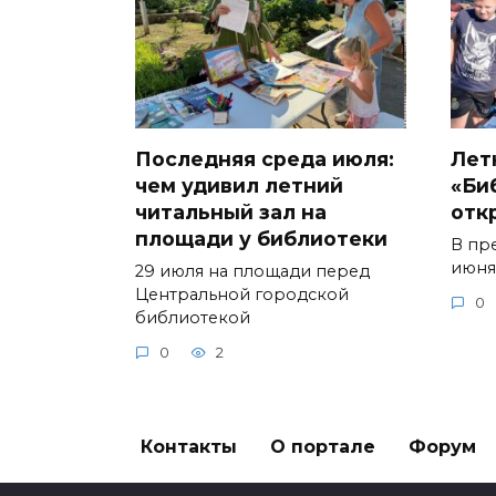
Последняя среда июля:
Лет
чем удивил летний
«Би
читальный зал на
отк
площади у библиотеки
В пр
июня
29 июля на площади перед
Центральной городской
0
библиотекой
0
2
Контакты
О портале
Форум