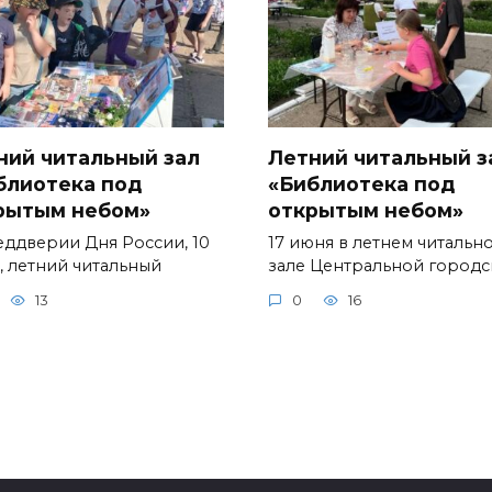
ний читальный зал
Летний читальный з
блиотека под
«Библиотека под
рытым небом»
открытым небом»
еддверии Дня России, 10
17 июня в летнем читальн
, летний читальный
зале Центральной город
13
0
16