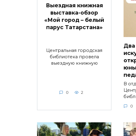
Выездная книжная
выставка-обзор
«Мой город – белый
парус Татарстана»
Два
Центральная городская
иск
библиотека провела
отк
выездную книжную
юны
пед
В от
Цент
0
2
библ
0