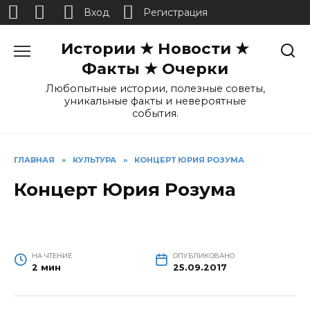
Вход
Регистрация
Перейти
Истории ★ Новости ★
к
содержанию
Факты ★ Очерки
Любопытные истории, полезные советы,
уникальные факты и невероятные
события.
ГЛАВНАЯ
»
КУЛЬТУРА
»
КОНЦЕРТ ЮРИЯ РОЗУМА
Концерт Юрия Розума
НА ЧТЕНИЕ
ОПУБЛИКОВАНО
2 мин
25.09.2017