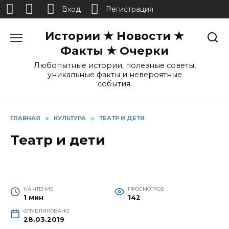
Вход
Регистрация
Перейти
Истории ★ Новости ★
к
содержанию
Факты ★ Очерки
Любопытные истории, полезные советы,
уникальные факты и невероятные
события.
ГЛАВНАЯ
»
КУЛЬТУРА
»
ТЕАТР И ДЕТИ
Театр и дети
НА ЧТЕНИЕ
ПРОСМОТРОВ
1 мин
142
ОПУБЛИКОВАНО
28.03.2019