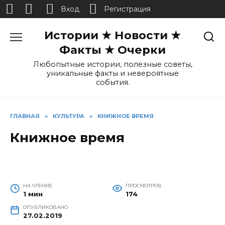
Вход
Регистрация
Перейти
Истории ★ Новости ★
к
содержанию
Факты ★ Очерки
Любопытные истории, полезные советы,
уникальные факты и невероятные
события.
ГЛАВНАЯ
»
КУЛЬТУРА
»
КНИЖНОЕ ВРЕМЯ
Книжное время
НА ЧТЕНИЕ
ПРОСМОТРОВ
1 мин
174
ОПУБЛИКОВАНО
27.02.2019