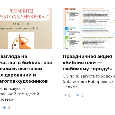
 взгляда на
Праздничная акция
усство: в библиотеке
«Библиотеки —
рылись выставки
любимому городу!»
х дарований и
С 5 по 10 августа городск
агогов-художников
библиотеки Набережных
Челнов
деле искусств
ральной городской
0
5
иотеки
3