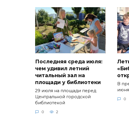
Последняя среда июля:
Лет
чем удивил летний
«Би
читальный зал на
отк
площади у библиотеки
В пр
июня
29 июля на площади перед
Центральной городской
0
библиотекой
0
2