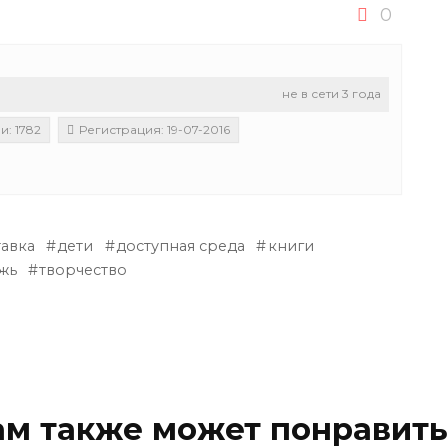
0
не в сети 3 года
: 1782
Регистрация: 19-07-2016
тавка
дети
доступная среда
книги
жь
творчество
ам также может понравить