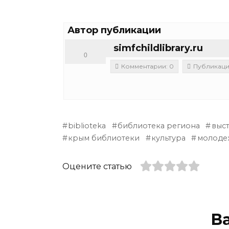
Автор публикации
simfchildlibrary.ru
0
Комментарии: 0
Публикации
biblioteka
библиотека региона
выс
крым библиотеки
культура
молоде
Оцените статью
В