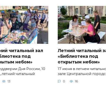
ний читальный зал
Летний читальный з
блиотека под
«Библиотека под
рытым небом»
открытым небом»
еддверии Дня России, 10
17 июня в летнем читальн
, летний читальный
зале Центральной город
13
0
16