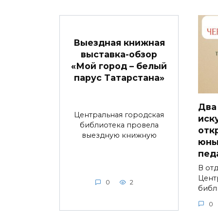
Выездная книжная
выставка-обзор
«Мой город – белый
парус Татарстана»
Два
Центральная городская
иск
библиотека провела
отк
выездную книжную
юны
пед
В от
Цент
0
2
библ
0