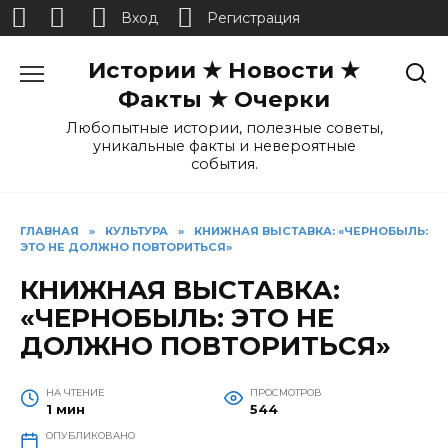
Вход
Регистрация
Перейти
Истории ★ Новости ★
к
содержанию
Факты ★ Очерки
Любопытные истории, полезные советы,
уникальные факты и невероятные
события.
ГЛАВНАЯ
»
КУЛЬТУРА
»
КНИЖНАЯ ВЫСТАВКА: «ЧЕРНОБЫЛЬ:
ЭТО НЕ ДОЛЖНО ПОВТОРИТЬСЯ»
КНИЖНАЯ ВЫСТАВКА:
«ЧЕРНОБЫЛЬ: ЭТО НЕ
ДОЛЖНО ПОВТОРИТЬСЯ»
НА ЧТЕНИЕ
ПРОСМОТРОВ
1 мин
544
ОПУБЛИКОВАНО