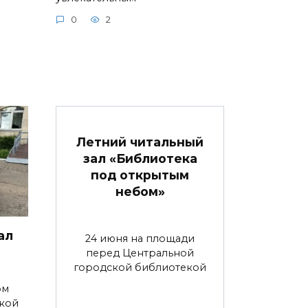
0
2
Летний читальный
зал «Библиотека
под открытым
небом»
ал
24 июня на площади
перед Центральной
городской библиотекой
ом
ской