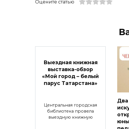
Оцените статью
В
Выездная книжная
выставка-обзор
«Мой город – белый
парус Татарстана»
Два
Центральная городская
иск
библиотека провела
отк
выездную книжную
юны
пед