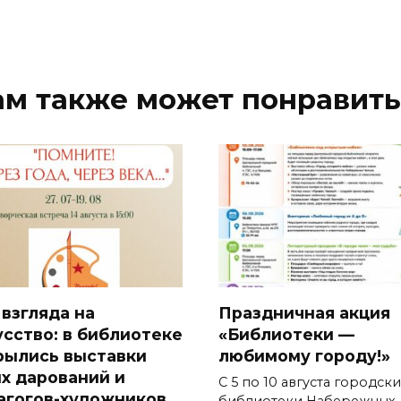
ам также может понравить
 взгляда на
Праздничная акция
усство: в библиотеке
«Библиотеки —
рылись выставки
любимому городу!»
х дарований и
С 5 по 10 августа городск
агогов-художников
библиотеки Набережных