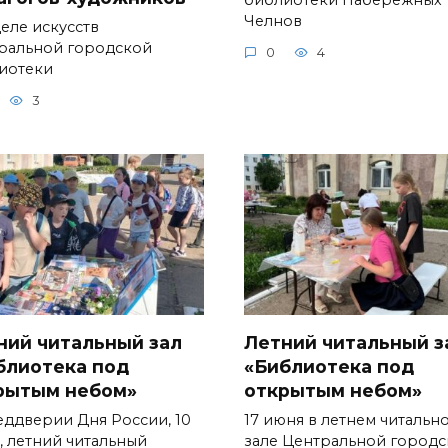
Челнов
деле искусств
ральной городской
0
4
иотеки
3
ний читальный зал
Летний читальный з
блиотека под
«Библиотека под
рытым небом»
открытым небом»
еддверии Дня России, 10
17 июня в летнем читальн
, летний читальный
зале Центральной город