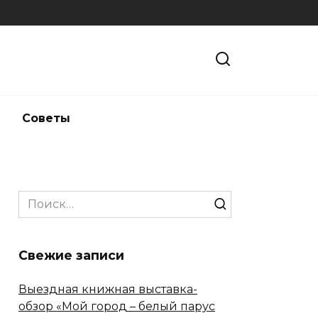
и
Советы
Search
for:
Свежие записи
Выездная книжная выставка-
обзор «Мой город – белый парус