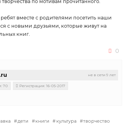
 творчества по мотивам прочитанного.
ребят вместе с родителями посетить наши
ся с новыми друзьями, которые живут на
льных книг.
0
.ru
не в сети 9 лет
: 70
Регистрация: 16-05-2017
тавка
дети
книги
культура
творчество