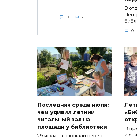
В от
Цент
0
2
библ
0
Последняя среда июля:
Лет
чем удивил летний
«Би
читальный зал на
отк
площади у библиотеки
В пр
июня
29 июля на площади перед