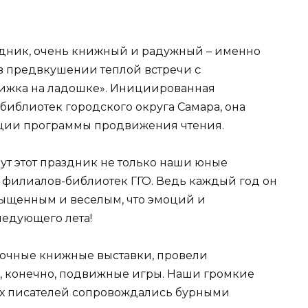
дник, очень книжный и радужный – именно
в предвкушении теплой встречи с
ижка на ладошке». Инициированная
библиотек городского округа Самара, она
ации программы продвижения чтения.
дут этот праздник не только наши юные
и филиалов-библиотек ГГО. Ведь каждый год он
сыщенным и веселым, что эмоций и
ледующего лета!
асочные книжные выставки, провели
, конечно, подвижные игры. Наши громкие
х писателей сопровождались бурными