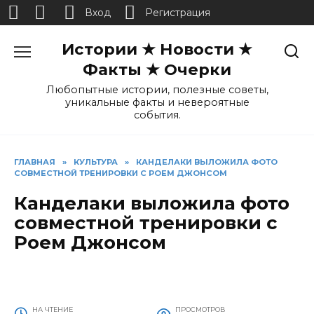
Вход
Регистрация
Перейти
Истории ★ Новости ★
к
содержанию
Факты ★ Очерки
Любопытные истории, полезные советы,
уникальные факты и невероятные
события.
ГЛАВНАЯ
»
КУЛЬТУРА
»
КАНДЕЛАКИ ВЫЛОЖИЛА ФОТО
СОВМЕСТНОЙ ТРЕНИРОВКИ С РОЕМ ДЖОНСОМ
Канделаки выложила фото
совместной тренировки с
Роем Джонсом
НА ЧТЕНИЕ
ПРОСМОТРОВ