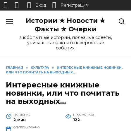
Вход
Регистрация
Перейти
Истории ★ Новости ★
к
содержанию
Факты ★ Очерки
Любопытные истории, полезные советы,
уникальные факты и невероятные
события.
ГЛАВНАЯ
»
КУЛЬТУРА
»
ИНТЕРЕСНЫЕ КНИЖНЫЕ НОВИНКИ,
ИЛИ ЧТО ПОЧИТАТЬ НА ВЫХОДНЫХ…
Интересные книжные
новинки, или что почитать
на выходных…
НА ЧТЕНИЕ
ПРОСМОТРОВ
2 мин
122
ОПУБЛИКОВАНО