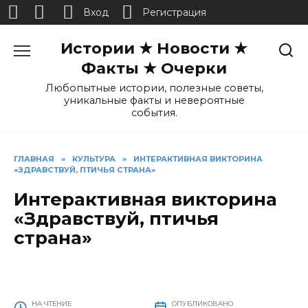
Вход
Регистрация
Перейти
Истории ★ Новости ★
к
содержанию
Факты ★ Очерки
Любопытные истории, полезные советы,
уникальные факты и невероятные
события.
ГЛАВНАЯ
»
КУЛЬТУРА
»
ИНТЕРАКТИВНАЯ ВИКТОРИНА
«ЗДРАВСТВУЙ, ПТИЧЬЯ СТРАНА»
Интерактивная викторина
«Здравствуй, птичья
страна»
НА ЧТЕНИЕ
ОПУБЛИКОВАНО