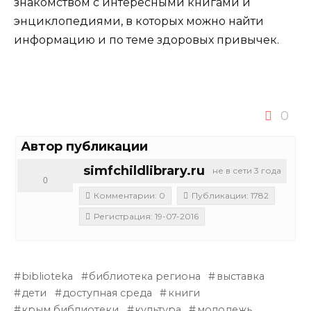
знакомством с интересными книгами и
энциклопедиями, в которых можно найти
информацию и по теме здоровых привычек.
0
Автор публикации
simfchildlibrary.ru
не в сети 3 года
0
Комментарии: 0
Публикации: 1782
Регистрация: 19-07-2016
biblioteka
библиотека региона
выставка
дети
доступная среда
книги
крым библиотеки
культура
молодежь