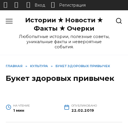
Вход
Регистрация
Перейти
Истории ★ Новости ★
к
содержанию
Факты ★ Очерки
Любопытные истории, полезные советы,
уникальные факты и невероятные
события.
ГЛАВНАЯ
»
КУЛЬТУРА
»
БУКЕТ ЗДОРОВЫХ ПРИВЫЧЕК
Букет здоровых привычек
НА ЧТЕНИЕ
ОПУБЛИКОВАНО
1 мин
22.02.2019