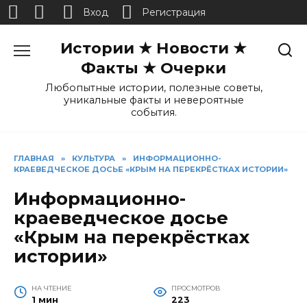
Вход
Регистрация
Перейти
Истории ★ Новости ★
к
содержанию
Факты ★ Очерки
Любопытные истории, полезные советы,
уникальные факты и невероятные
события.
ГЛАВНАЯ
»
КУЛЬТУРА
»
ИНФОРМАЦИОННО-
КРАЕВЕДЧЕСКОЕ ДОСЬЕ «КРЫМ НА ПЕРЕКРЁСТКАХ ИСТОРИИ»
Информационно-
краеведческое досье
«Крым на перекрёстках
истории»
НА ЧТЕНИЕ
ПРОСМОТРОВ
1 мин
223