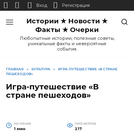
Вход
Регистрация
Перейти
Истории ★ Новости ★
к
содержанию
Факты ★ Очерки
Любопытные истории, полезные советы,
уникальные факты и невероятные
события.
ГЛАВНАЯ
»
КУЛЬТУРА
»
ИГРА-ПУТЕШЕСТВИЕ «В СТРАНЕ
ПЕШЕХОДОВ»
Игра-путешествие «В
стране пешеходов»
НА ЧТЕНИЕ
ПРОСМОТРОВ
1 мин
217