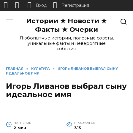
Вход
Регистрация
Перейти
Истории ★ Новости ★
к
содержанию
Факты ★ Очерки
Любопытные истории, полезные советы,
уникальные факты и невероятные
события.
ГЛАВНАЯ
»
КУЛЬТУРА
»
ИГОРЬ ЛИВАНОВ ВЫБРАЛ СЫНУ
ИДЕАЛЬНОЕ ИМЯ
Игорь Ливанов выбрал сыну
идеальное имя
НА ЧТЕНИЕ
ПРОСМОТРОВ
2 мин
315