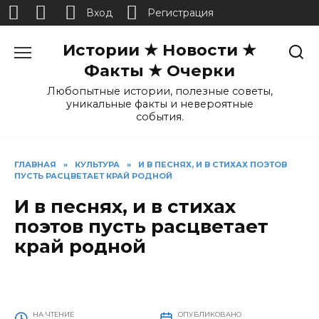
Вход
Регистрация
Перейти
Истории ★ Новости ★
к
содержанию
Факты ★ Очерки
Любопытные истории, полезные советы,
уникальные факты и невероятные
события.
ГЛАВНАЯ
»
КУЛЬТУРА
»
И В ПЕСНЯХ, И В СТИХАХ ПОЭТОВ
ПУСТЬ РАСЦВЕТАЕТ КРАЙ РОДНОЙ
И в песнях, и в стихах
поэтов пусть расцветает
край родной
НА ЧТЕНИЕ
ОПУБЛИКОВАНО