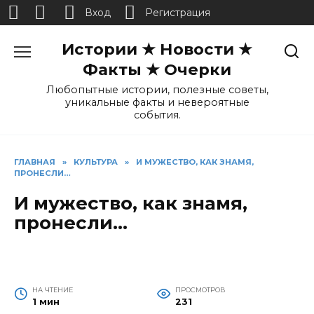
Вход
Регистрация
Перейти
Истории ★ Новости ★
к
содержанию
Факты ★ Очерки
Любопытные истории, полезные советы,
уникальные факты и невероятные
события.
ГЛАВНАЯ
»
КУЛЬТУРА
»
И МУЖЕСТВО, КАК ЗНАМЯ,
ПРОНЕСЛИ…
И мужество, как знамя,
пронесли…
НА ЧТЕНИЕ
ПРОСМОТРОВ
1 мин
231