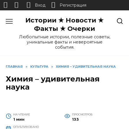
Вход
Регистрация
Перейти
Истории ★ Новости ★
к
содержанию
Факты ★ Очерки
Любопытные истории, полезные советы,
уникальные факты и невероятные
события.
ГЛАВНАЯ
»
КУЛЬТУРА
»
ХИМИЯ – УДИВИТЕЛЬНАЯ НАУКА
Химия – удивительная
наука
НА ЧТЕНИЕ
ПРОСМОТРОВ
1 мин
133
ОПУБЛИКОВАНО