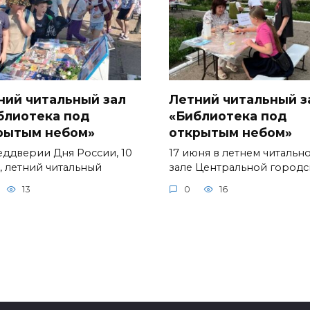
ний читальный зал
Летний читальный з
блиотека под
«Библиотека под
рытым небом»
открытым небом»
еддверии Дня России, 10
17 июня в летнем читальн
, летний читальный
зале Центральной город
13
0
16