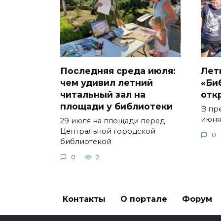
Последняя среда июля:
Лет
чем удивил летний
«Би
читальный зал на
отк
площади у библиотеки
В пр
июня
29 июля на площади перед
Центральной городской
0
библиотекой
0
2
Контакты
О портале
Форум