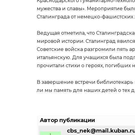
Краснодарского гуманитарно-техноло
мужества и славы». Мероприятие бы
Сталинграда от немецко-фашистских 
Ведущая отметила, что Сталинградска
мировой истории. Сталинград явил
Советские войска разгромили пять а
итальянскую. Для учащихся была подг
прочитали стихи о героях, погибших 
В завершение встречи библиотекарь п
ли мы память для наших детей о тех д
Автор публикации
cbs_nek@mail.kuban.r
1