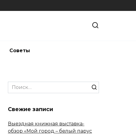
и
Советы
Search
for:
Свежие записи
Выездная книжная выставка-
обзор «Мой город – белый парус