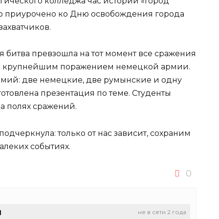
гического колледжа час истории «Город
ло приурочено ко Дню освобождения города
захватчиков.
я битва превзошла на тот момент все сражения
ся крупнейшим поражением немецкой армии.
рмий: две немецкие, две румынские и одну
отовлена презентация по теме. Студенты
на полях сражений.
одчеркнула: только от нас зависит, сохраним
алеких событиях.
0
u
не в сети 2 года