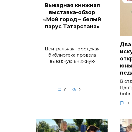
Выездная книжная
выставка-обзор
«Мой город – белый
парус Татарстана»
Два
Центральная городская
иск
библиотека провела
отк
выездную книжную
юны
пед
В от
Цент
0
2
библ
0