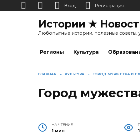
Вход
Регистрация
Перейти
Истории ★ Новост
к
содержанию
Любопытные истории, полезные советы, 
Регионы
Культура
Образован
ГЛАВНАЯ
»
КУЛЬТУРА
»
ГОРОД МУЖЕСТВА И С
Город мужеств
НА ЧТЕНИЕ
1 мин
1