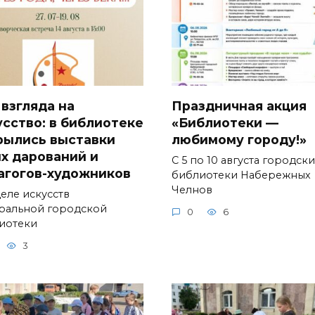
 взгляда на
Праздничная акция
усство: в библиотеке
«Библиотеки —
рылись выставки
любимому городу!»
х дарований и
С 5 по 10 августа городск
агогов-художников
библиотеки Набережных
Челнов
деле искусств
ральной городской
0
6
иотеки
3