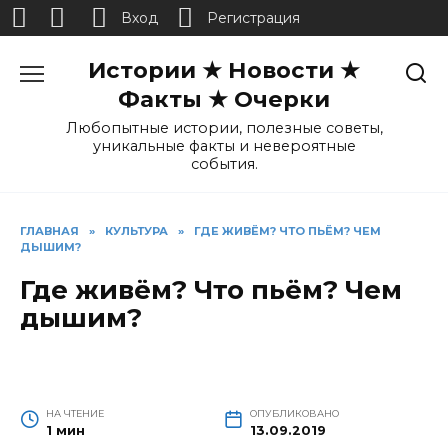
Вход
Регистрация
Перейти
Истории ★ Новости ★
к
содержанию
Факты ★ Очерки
Любопытные истории, полезные советы,
уникальные факты и невероятные
события.
ГЛАВНАЯ
»
КУЛЬТУРА
»
ГДЕ ЖИВЁМ? ЧТО ПЬЁМ? ЧЕМ
ДЫШИМ?
Где живём? Что пьём? Чем
дышим?
НА ЧТЕНИЕ
ОПУБЛИКОВАНО
1 мин
13.09.2019